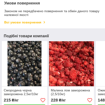
Умови повернення
Законом не передбачено повернення та обмін даного товару
належної якості
Всі умови повернення
Подібні товари компанії
Смородина чорна
Малина лом заморожена
Ожи
заморожена 2,5кг/10кг
(2,5/10кг)
замо
215
228
148
₴/кг
₴/кг