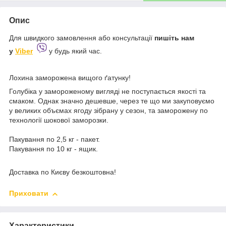
Опис
Для швидкого замовлення або консультації
пишіть
нам
у
Viber
у будь який час.
Лохина заморожена вищого ґатунку!
Голубіка у замороженому вигляді не поступається якості та
смаком. Однак значно дешевше, через те що ми закуповуємо
у великих объємах ягоду зібрану у сезон, та заморожену по
технології шокової заморозки.
Пакування по 2,5 кг - пакет.
Пакування по 10 кг - ящик.
Доставка по Києву безкоштовна!
Приховати
Характеристики