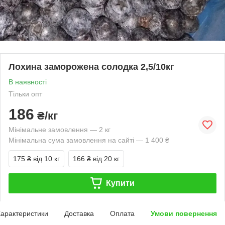
Лохина заморожена солодка 2,5/10кг
В наявності
Тільки опт
186
₴/кг
Мінімальне замовлення — 2 кг
Мінімальна сума замовлення на сайті — 1 400 ₴
175 ₴
від 10 кг
166 ₴
від 20 кг
Купити
арактеристики
Доставка
Оплата
Умови повернення