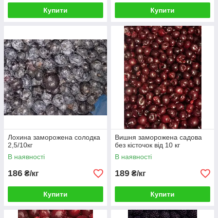
Купити
Купити
Лохина заморожена солодка
Вишня заморожена садова
2,5/10кг
без кісточок від 10 кг
В наявності
В наявності
186
189
₴/кг
₴/кг
Купити
Купити