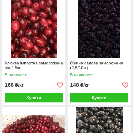
Клюква імпортна заморожена
Ожина садова заморожена
від 2.5кг
(2,5/10кг)
В наявності
В наявності
168
148
₴/кг
₴/кг
Купити
Купити