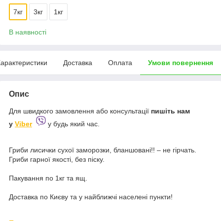
7кг
3кг
1кг
В наявності
арактеристики
Доставка
Оплата
Умови повернення
Опис
Для швидкого замовлення або консультації
пишіть
нам
у
Viber
у будь який час.
Гриби лисички сухої заморозки, бланшовані!! – не гірчать.
Гриби гарної якості, без піску.
Пакування по 1кг та ящ.
Доставка по Києву та у найближчі населені пункти!