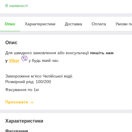
В наявності
Опис
Характеристики
Доставка
Оплата
Умови п
Опис
Для швидкого замовлення або консультації
пишіть
нам
у
Viber
у будь який час.
Заморожене м’ясо Чилійської мідії.
Розмірний ряд: 100/200
Фасування по 1кг
Приховати
Характеристики
Фасування