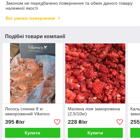
Законом не передбачено повернення та обмін даного товару
належної якості
Всі умови повернення
Подібні товари компанії
Лосось спинки 8 кг
Малина лом заморожена
Каль
заморожений Vikenco
(2,5/10кг)
замо
395
228
255
₴/кг
₴/кг
Купити
Купити